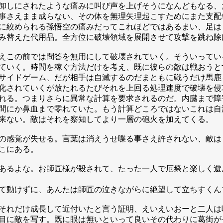
卸しにされたような痛みに叫び声を上げそうになんどもなる、
事さえまま成らない、その体を無理矢理起こすためにまた支配
に絞められる孫悟空の痛みだってこれほどではあるまい、足は
み替えた代用品。全方位に破壊領域を展開させて攻撃を跳ね除
えこの前では問答を無用にして破壊されていく。そういってい
ていく。時間を稼ぐ方法だけを考え、既に彼らの敵は戦おうと
サイドゲーム、だが相手は自滅するのだまともに戦うだけ馬鹿
化されていくが放たれるたびそれを上回る処理速度で破壊を侵
れる。つまりさらに異常な計算を要求されるのだ。内臓まで障
間にか鼻血まで零れていた。もう計算どころではないこれは自
来ない。敵はそれを察知してより一層の砲火を加えてくる。
の感覚が失せる。言葉は消えうせ喋る事さえ許されない、敵は
こにある。
あるよな。お師匠様が殺されて、たった一人で厄祭と楽しく遊
て動けずに、あんたは師匠の泣きながらに絶望して立ちすくん
それだけ成長して近付いたと言う証明、えいえいおーと二人は
目に敵を写す。既に眼は無いといって良いその代わりに葛街が