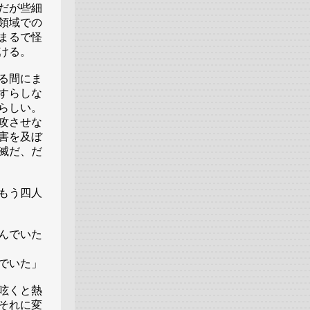
だが些細
領域での
まるで怪
ける。
る間にま
すらしな
らしい。
攻させな
害を及ぼ
滅だ、だ
もう四人
んでいた
でいた」
呟くと熱
それに変