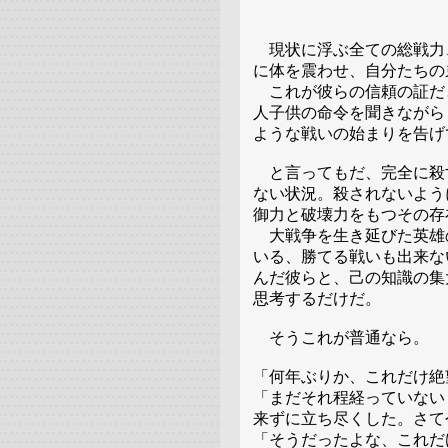
現状に浮ぶ全ての総戦力
に体を震わせ、自分たちの
これが彼らの信頼の証だ
人子供の命令を聞きながら
ような戦いの始まりを告げ
と言ってもだ、完全に殺
ない状況。殺されないよう
御力と破壊力をもつその存
大戦争を生き延びた英雄
いる、勝てる戦いも出来な
んだ彼らと、己の知識の集
思考するだけだ。
そうこれが普通なら。
「何年ぶりか、これだけ絶
「まだそれ程経っていない
来ずに立ち尽くした。さて
「そうだったよな、これだ