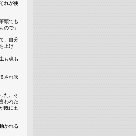
それが使
筆頭でも
もので」
て、自分
を上げ
生も魂も
換され吹
った。そ
言われた
が既に五
動かれる