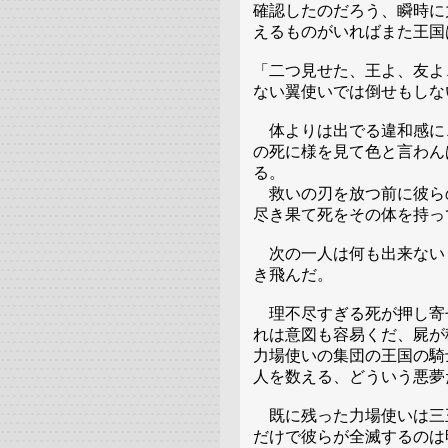
確認したのだろう、瞬時に
えるものがいればまた王国
「二つ見せた、王よ、友よ
ない翼使いでは倒せもしな
体よりは出でる違和感に
の死に様を見て色と言わん
る。
救いの刃を放つ前に彼ら
尽き果て死をその体を持っ
次の一人は何も出来ない
き飛んだ。
理不尽すぎる死が押し寄
れは意図も容易くだ、屍が
力場使いの集団の王国の騎
人を数える、どういう悪夢
既に残った力場使いは三
だけで彼らが全滅するのは