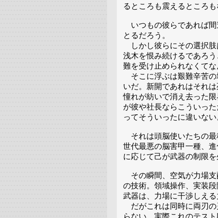
るところも震えるところも
いつもの彼らであれば間
とるだろう。
しかし彼らにその選択肢
浅木を恨み続けるであろう
難を受け止められなくてな
そこに浮ぶは艱難辛苦の
いだ。新開であれはそれは
憧れが紡いで消え去った限
が彼や社長ならこういった
ってそういったに違いない
それは頭脳使いたちの最
世代最悪の脳害甲一種、進
に応じて己が武器の制限を
その瞬間、空気が力場支
の技術。領域操作、実装段
武器は、力場に干渉しえる
だがこれは同時に両刃の
らない、実際これのテスト