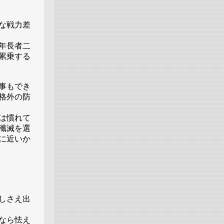
な戦力差
年長者二
累乗する
事もでき
格外の防
は慣れて
殲滅を選
に近いか
しさえ出
なら怯え