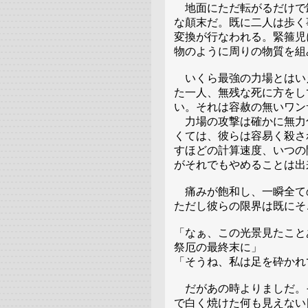
地面にただ転がるだけで
な顛末だ。既に二人は歩く
変換が行なわれる。緊箍児
物のように周りの物質を組
いくら最強の力場とはい
た一人、無残な死に方をし
い。それは容赦の無いワン
力場の攻撃は確かに無力
くては、彼らは容易く殺さ
すほどの計算速度、いつの
がそれでもやめることは出
痛みが飽和し、一瞬全て
ただし彼らの限界は既にそ
「なぁ、この光景見たこと
祭厄の最終末に」
「そうね、私は足を砕かれ
だがあの時よりましだ。
で白く焼けた何も見えない