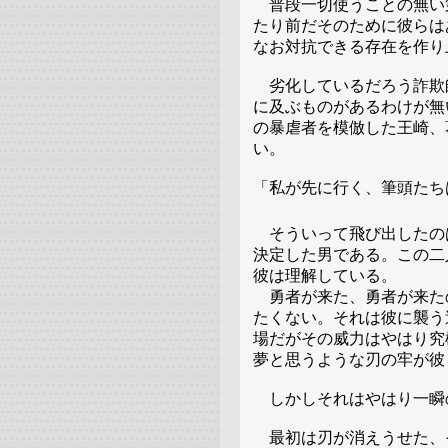
普段一切使うことの無い
たり前だそのために彼らは
なお対抗できる存在を作り
劣化しているだろう詐欺
に及ぶものがあるわけが無
の暴虐者を模倣した王崎、
い。
「私が先に行く、筆頭たち
そういって飛び出したの
決定した男である。この二
彼は理解している。
勇者が来た、勇者が来た
たくない。それは彼に襲う
場だがその威力はやはり究
夢と思うような刃の牢が彼
しかしそれはやはり一瞬
最初は刃が消えうせた、