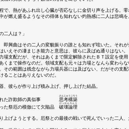
程で、熱があふれ出し心臓が否応なしに金切り声を上げる。零
中が燃え盛るようなその得体も知れない灼熱感に二人は悲鳴を
の二人は？」
 即興曲はその二人の変貌振りの誰とも知れず呟いた。それが
はいえその凄まじき能力と意思は、彼らに及ばぬ通りはない。
力場支配だが、それはあくまで限定解除されたＢＴ設定を使用
あくまで操作なのだ。領域支配も元々は力場となんら変わらな
。その範囲は残念ながら力場兵器には及ばない、だがその支配
けることはありえないのだ。
器、彼らが作り上げ積み上げ、押し上げた結晶。
さんじゅうごろう
とされた詐欺師の真似事
思考構築
けっかんろんり
った祭厄の模倣にて欠陥品
破壊論理
り上げようとする。厄祭との最後の戦いで死んでいった二人、