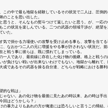
、この中で最も地獄を経験しているその状況で二人は、圧倒的
弟のことを思い出した。
と思うと、そんなもの熨斗つけて返したいと思う。が、一応の
もこの状況を楽しんでいる。二つの武器の領域干渉が、絶望を
ていた。
す気で掛かる力場使いの攻撃を受け止める事も、攻撃を当てる
に、なおかつ二人の元に増援をやる事が許されない状況だ。規
在と戦う事に彼らは、既に慣れてしまっている。
の一人であり、最前線に存在した化け物の後継。格上と戦うの
いが負けない戦いが出来ないわけでもない。地獄から離れて、
大成であるその武器を操る自分達、どちらが戦略における勝利
望的な戦は」
じゃない。あの化け物を最後に見たあの時以来、あの時は手出
今回はどうかしら？」
けの暴力よりもあれの方が俺達には恐ろしいと言うこの帰結、