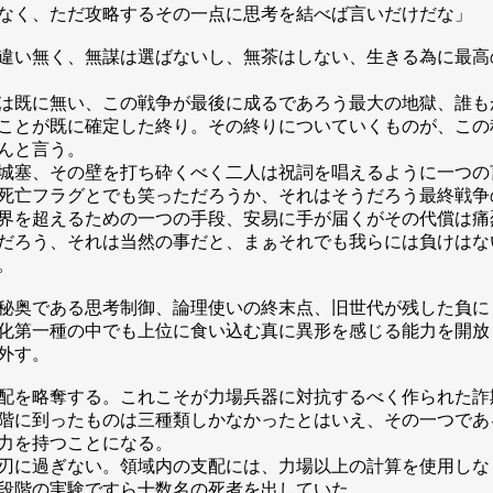
なく、ただ攻略するその一点に思考を結べば言いだけだな」
違い無く、無謀は選ばないし、無茶はしない、生きる為に最高
は既に無い、この戦争が最後に成るであろう最大の地獄、誰も
ことが既に確定した終り。その終りについていくものが、この
んと言う。
城塞、その壁を打ち砕くべく二人は祝詞を唱えるように一つの
死亡フラグとでも笑っただろうか、それはそうだろう最終戦争
界を超えるための一つの手段、安易に手が届くがその代償は痛
だろう、それは当然の事だと、まぁそれでも我らには負けはな
。
秘奥である思考制御、論理使いの終末点、旧世代が残した負に
化第一種の中でも上位に食い込む真に異形を感じる能力を開放
外す。
配を略奪する。これこそが力場兵器に対抗するべく作られた詐
階に到ったものは三種類しかなかったとはいえ、その一つであ
力を持つことになる。
刃に過ぎない。領域内の支配には、力場以上の計算を使用しな
段階の実験ですら十数名の死者を出していた。