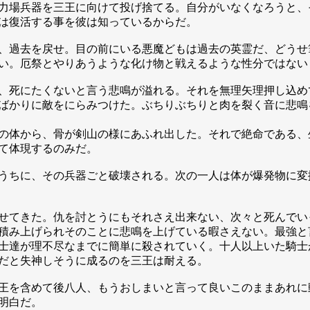
力場兵器を三王に向けて投げ捨てる。自分がいなくなろうと、
は復活する事を彼は知っているからだ。
、過去を戻せ。目の前にいる悪魔どもは過去の英霊だ、どうせ
い。厄祭とやりあうような化け物と戦えるような性分ではない
、死にたくないと言う悲鳴が溢れる。それを無理矢理押し込め
ばかりに敵をにらみつけた。ぶちりぶちりと肉を裂く音に悲鳴
の体から、骨が剣山の様にあふれ出した。それで絶命である、
て体現するのみだ。
うちに、その兵器ごと破壊される。次の一人は体が爆発物に変
せてきた。仇を討とうにもそれさえ出来ない、次々と死んでい
積み上げられそのことに悲鳴を上げている暇さえない。最強と
士達が理不尽なまでに簡単に殺されていく。十人以上いた騎士
だと失神しそうに成るのを三王は耐える。
王を含めて後八人、もうおしまいと言って良いこのままあれに
明白だ。