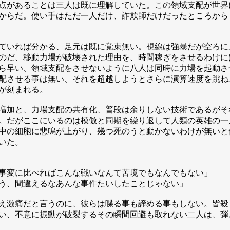
点があることは三人は既に理解していた。この領域支配が世界
からだ。使い手はただ一人だけ、詐欺師だけだったところから
ていれば分かる、足元は既に覚束無い。視線は強暴だが空ろに
のだ、移動力場が破壊された理由を、時間稼ぎをさせるわけに
ら早い、領域支配をさせないように八人は同時に力場を起動さ
配させる事は無い、それを超越しようとさらに演算速度を跳ね
が刻まれる。
増加と、力場支配の共有化、普段は余りしない技術であるがそ
。だがここにいるのは模倣と同期を繰り返して人類の英雄の一
中の細胞に悲鳴が上がり、幾つ死のうと動かないわけが無いと
いた。
事変に比べればこんな戦いなんて苦境でもなんでもない」
う、間違えるなあんな事件たいしたことじゃない」
え激痛だと言うのに、彼らは喋る事も諦める事もしない。皆殺
い、不意に振動が破裂するその瞬間回避も取れない二人は、弾