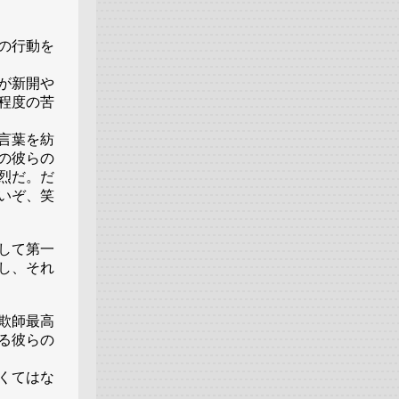
の行動を
が新開や
程度の苦
言葉を紡
の彼らの
烈だ。だ
いぞ、笑
して第一
し、それ
欺師最高
る彼らの
くてはな