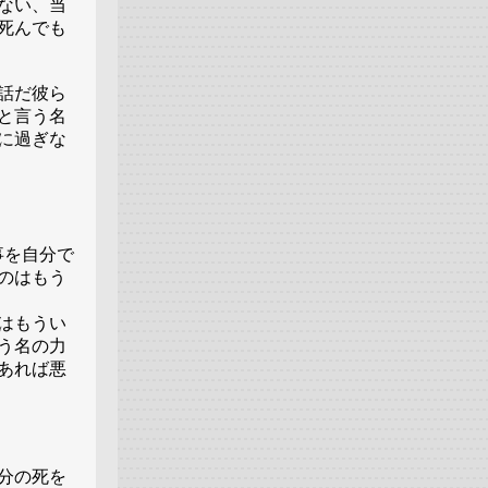
ない、当
死んでも
話だ彼ら
と言う名
に過ぎな
事を自分で
のはもう
はもうい
う名の力
あれば悪
分の死を