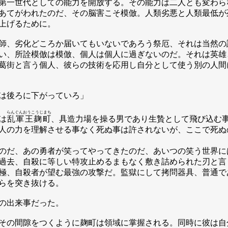
第一世代としての能力を開放する。その能力は二人とも変わら
あてがわれたのだ、その脳害こそ模倣。人類劣悪と人類最低が
上げるために。
師、劣化どころか届いてもいないであろう祭厄、それは当然の
い、所詮模倣は模倣、個人は個人に過ぎないのだ。それは英雄
葛街と言う個人、彼らの技術を応用し自分として使う別の人間
は後ろに下がっていろ」
らんぐんおうこうじまち
は
乱軍王麹町
、具造力場を操る男であり生贄として飛び込む
人の力を理解させる事なく死ぬ事は許されないが、ここで死ぬ
のだ、あの勇者が笑ってやってきたのだ、あいつの笑う世界に
過去、自殺に等しい特攻止めるまもなく敷き詰められた刃と言
極、自殺者が望む最強の攻撃だ。監獄にして拷問器具、普通で
らを突き抜ける。
の出来事だった。
その間隙をつくように麹町は領域に掌握される。同時に彼は自