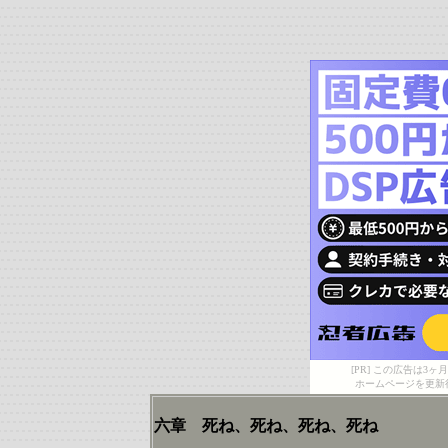
[PR] この広告は
ホームページを更新
六章 死ね、死ね、死ね、死ね