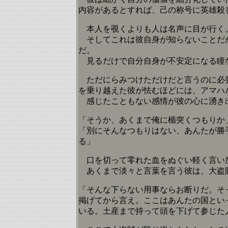
内容があるとすれば、己の称号に英雄殺
本人を覗くよりも人は名声に目が行く
そしてこれは彼自身が知らないことだが
だ。
見るだけで自分自身が不安定になる瞳
ただにらみつけただけだと言うのに必要
を乗り越えた彼が怯むほどには、アマハ
感じたこともない感情が彼の心に湧き出
「そうか、あくまで俺に楯突くつもりか
「別にそんなつもりはない、あんたが勝
る」
口を切って零れた血をぬぐい軽く言い放
あくまで淡々と言葉を言う彼は、大盗
「そんな下らない用事ならお断りだ。そ
掲げてから言え。ここはあんたの国とい
いる。土産まで持って頭を下げて参じた