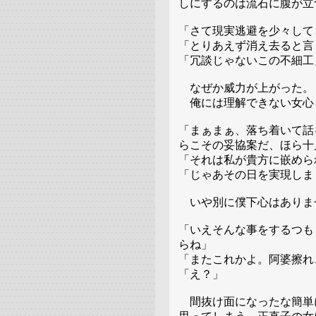
しにするのは流石に腹が立
「さて現実逃避を少々して
「とりあえず消え去ると言
「冗談じゃないこの不細工
なぜか威力が上がった。
俺には理解できない女心
「まぁまぁ、落ち着いて話
らこその妥協案だ、ほら十
「それは私が貴方に嵌めら
「じゃあその日を実現しま
いや別に僕下心はありま
「いえそんな事をするつも
らね」
「またこれかよ。阿婆擦れ
「え？」
間抜け面になったな簡単