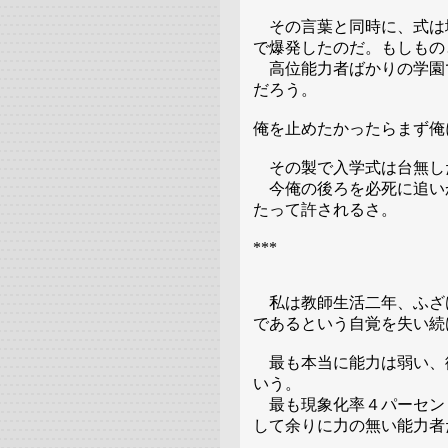
その言葉と同時に、式は
で爆発したのだ。もしもの
高位能力者ばかりの学園
だろう。
俺を止めたかったらまず俺
その製で入学式は台無し
今俺の後ろを必死に追い
たって許されるさ。
***
私は教師生活二年、ふざ
であるという自覚を失い続
最も本当に能力は弱い、
いう。
最も現象化率４パーセン
して余りに力の無い能力者