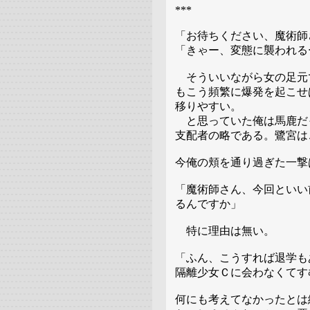
***
「お待ちください、魔術師
「きゃー、変態に襲われる
そういいながら女の足元
もこう頻繁に爆発を起こせ
移りやすい。
と思っていた俺は馬鹿だ
支配者の略である。鷺宮は
今俺の頬を通り過ぎた一撃
「魔術師さん、今回といい
るんですか」
特に理由は無い。
「ふん、こうすれば退学も
隔離少女Ｃに会わなくてす
何にも考えてなかったとは