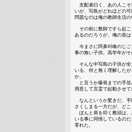
支配者曰く、あの人こそ
いが、写島がどれほどの可
問題なのは俺の教師生活の
その前に教師ですら起こ
あるのだろうが、俺の首は
今まさに阿鼻叫喚のじご
事の無い子供。高学年がそ
そんな中写島の子供が全
いる、何と無く理解したが
か。
と言うか爆発までの手並
用意して言霊で起動させて
なんというか驚きだ、手
さくしまる一方だが、どこ
ぽんと肩を叩く教頭は、
いる事に同情しているのだ
零れた。