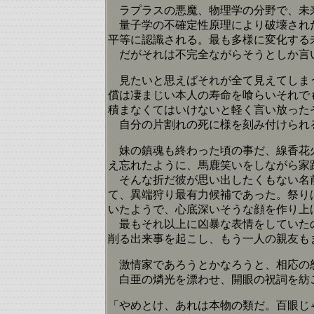
ラプラスの悪魔、物理学の分野で、未
量子学の不確定性原理により破壊された
平等に認識される。最も多様に変化する
だがそれは不完全ながらそうとしか言
見たいと思えばそれが全て見えてしまう
償は凄まじい本人の寿命を喰らいそれで
積まなくてはいけないと軽く言い放った
自分の片割れの死に様を刻み付けられる
妹の鎮魂も終わった頃の事だ、線香花火
え忘れたように、馬鹿笑いをしながら家
そんな折だ彼が思い出したくもない名前
て、異端狩り最有力候補であった。祭り
いたようで、心底深いそうな顔を作り上
最もそれ以上に凶暴な表情をしていたの
削る出来事を起こし、もう一人の親友も
激情家であろうとかなろうと、相応の
白亜の燐光を漂わせ、開眼の祝詞を紡
「やめとけ、あれは本物の類だ。百眼じ