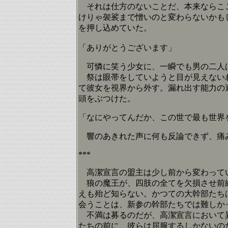
それは仕方のないことだ、本来ならここ
けりゃ袈裟まで憎いのと変わらないかも
を押し込めていた。
「ありがとうございます」
可憐に笑う少女に、一瞬でも男の二人は
祭は眼帯をしていようと目が見えないわ
て彼女を視界から外す。漏れ出す能力の
頭をぶつけた。
「なにやってんだか、この世で最も世界
響のあきれた声に何も反論できず、痛
***
高潔宣言の盟主は少し前から変わって
狼の魔王が、四肢の全てを欠損させ前線
えも殆ど知らない。かつての大幹部たち
会うことは、新参の幹部たちでは難しか
不満は募るのだが、高潔宣言において異
たちの前に、彼らは屈服するしかないの