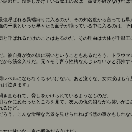
詰めた。没落しかけている魔王の家は、彼女が継がなければ
強呼ばれる異端狩りに入るのが、その知名度から言っても早
強の千眼といった早々たる面子が揃っている中に入るのは、そ
と呼ばれるだけのことはあるのだ。その理由は大体が千眼王
。彼自身が女の涙に弱いということもあるだろう、トラウマ
だから筋金入りだ。元々そう言う性格なんじゃないかと邪推す
同レベルにならなくちゃいけない。あと泣くな、女の涙はもう
れば泣きます」
開き直られて、脅しをかけられているようなものだ。
らかに変わったところを見て、友人の仇の娘ながら笑いがこ
れるけど。
ろう、こんな滑稽な光景を見せられれば当然の事かもしれな
に女に甘いな、奉の所為だろうけど」