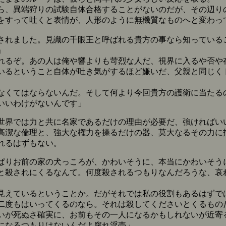
、異端狩りの試験自体合格することがないのだが、その辺り
をすって吐くと表情が、人形のように無機質なものへと変わっ
されました。見識の千眼王と呼ばれる貴方の事なら知っている
」
れるぞ。あの人は俺や響よりも苛烈な人だ、視界に入るや否や
いるということ自体が吐き気がするほど嫌いだ、父親と同じく
なくてはならないんだ。そして何より今回貴方の護衛に当たる
いいわけがないんです」
界では力と共に名家であるだけの理由が必要だ、強ければい
高潔な倫理と、強大な権力を操るだけの器、莫大なるその力に
れるはずもない。
ぱりお前の家の犬っころが、かわいそうに、本当にかわいそう
と殺されにくるなんて。何度殺されるつもりなんだろうな、哀
見えているということか。だがそれでは私の役割もあるはずで
二度もはいってくるのなら。それは殺してくださいとくるもの
いが死ぬさ確実に、お前もその一人になるかもしれないが近寄
になるつもりはないんだよ腐れ淫売」