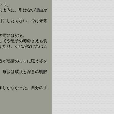
いつ」
じように、引けない理由が
」
目にしたくない、今は未来
の前には劣る。
してや息子の寿命さえも食
であり、それがなければこ
親が感情のままに狂う姿を
、母親は破眼と深意の明眼
すしかなかった。自分の手