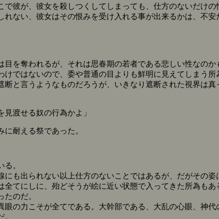
で彼が、彼女を殺しつくしてしまっても、仕方のないだけの
しれない、彼女はその恨みを受け入れる事が出来るかは、不安
目を奪われるが、それは思春期の若者である悲しい性なのか
けではないので、委や普通の目よりも鮮明に見えてしまう所
遮断と言うようなものだろうが、いきなり遮断された視界は真
を見渡せる奴の行為かよ」
みに耐える祭であった。
いる。
にも出られない以上仕方のないことではあるが、だがその姿
は全てにしに、殆どそうが絵に近い状態で入ってきた所為もあ
ったのだ。
眼の力こそが全てである。大幹部である、大乱の心眼、神代
だ。