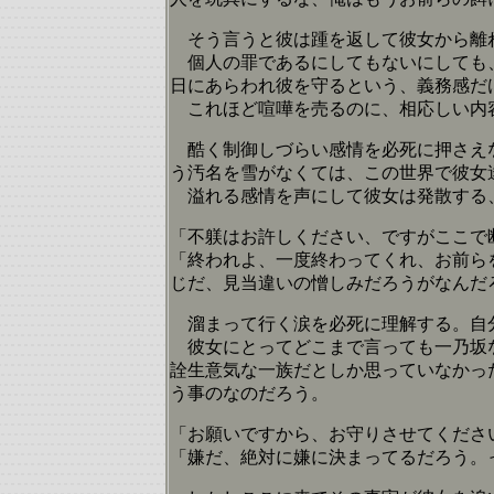
そう言うと彼は踵を返して彼女から離れ
個人の罪であるにしてもないにしても、
日にあらわれ彼を守るという、義務感だ
これほど喧嘩を売るのに、相応しい内
酷く制御しづらい感情を必死に押さえな
う汚名を雪がなくては、この世界で彼女
溢れる感情を声にして彼女は発散する、
「不躾はお許しください、ですがここで
「終われよ、一度終わってくれ、お前ら
じだ、見当違いの憎しみだろうがなんだ
溜まって行く涙を必死に理解する。自分
彼女にとってどこまで言っても一乃坂な
詮生意気な一族だとしか思っていなかっ
う事のなのだろう。
「お願いですから、お守りさせてくださ
「嫌だ、絶対に嫌に決まってるだろう。