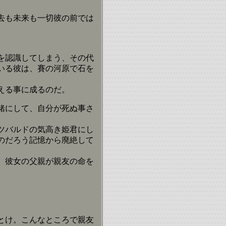
去も未来も一切彼の前では
を認識してしまう、その代
いる彼は、賽の河原で石を
える事に成るのだ。
緒にして、自分が死ぬ事さ
ツバルドの気高き姫君にし
のだろう記憶から廃絶して
、彼女の父親が親友の命を
とけ。こんなところで親友