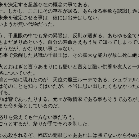
来を決定する超越存在の概念の事である。
。しかし、ここにその存在が居る、あらゆる事象を認識し過
未来を確定させる事は、彼には出来はしない。
いようが無い代物だった。
、千里眼の中でも祭の異眼は、反則が過ぎる。あらゆる全て
もまだ足りぬという。自分の寿命さえもう見て知ってしまって
そうだが、かなり笑い事じゃない。
事で覚醒した見識の千眼王は、その膨大な能力が故に死に絶
とおはぎと言うあまりにも酷いと言えば酷い供養を友人と一
路についていた。
と一緒に現れたのが、天位の魔王ルーデである。シュヴァル
はそのことを知ってはいたが、本当に思い出したくもなかった
げる。
は響であったりする。元々が激情家である事もそうであるが
また命を落としているのだ。
怒りを覚えても仕方ない事だろう。
ごうとするが、祭りが手でそれを制した。
ゃあ殺されるぞ、幅広の開眼じゃああれには勝てないからやめ