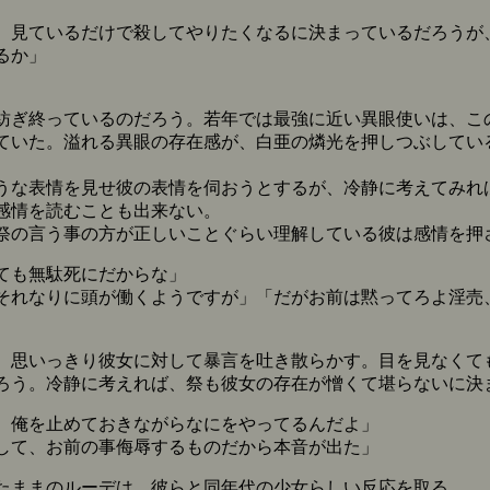
。見ているだけで殺してやりたくなるに決まっているだろうが
るか」
ぎ終っているのだろう。若年では最強に近い異眼使いは、こ
ていた。溢れる異眼の存在感が、白亜の燐光を押しつぶしてい
な表情を見せ彼の表情を伺おうとするが、冷静に考えてみれ
感情を読むことも出来ない。
の言う事の方が正しいことぐらい理解している彼は感情を押
ても無駄死にだからな」
それなりに頭が働くようですが」「だがお前は黙ってろよ淫売
思いっきり彼女に対して暴言を吐き散らかす。目を見なくて
ろう。冷静に考えれば、祭も彼女の存在が憎くて堪らないに決
。俺を止めておきながらなにをやってるんだよ」
して、お前の事侮辱するものだから本音が出た」
たままのルーデは、彼らと同年代の少女らしい反応を取る。