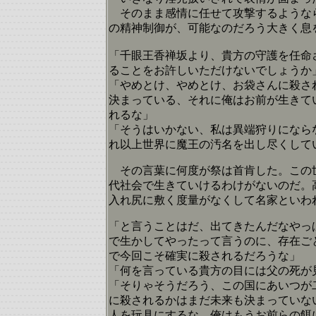
そのまま感情に任せて攻撃するようなら
の精神制御が、可能なのだろう大きく息
「千眼王香禅坂より、貴方の守護を任命
ることをお許しいただけないでしょうか
「やめとけ、やめとけ、お袋さんに殺さ
決まっている、それに俺はお前が生きて
れるな」
「そうはいかない、私は異端狩りになら
れ以上世界に魔王の汚名を出し尽くして
その言葉に何度が祭は首肯した。この世
代社会で生きていけるわけがないのだ。
入れ尻に敷く度量がなくして名家といわ
「と言うことはだ、出てきたんだなやっ
で生かしてやったって言うのに、存在ご
で今回こそ確実に殺されるだろうな」
「何を言っている貴方の目には父の死が
「そりゃそうだろう、この国にあいつが
に殺されるかはまだ未来も決まっていな
人を玩具にするな、俺はもうお前らの餌