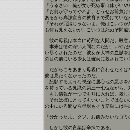
「うるさい、俺が女が死ぬ事自体がいや
「お前が守ってやれよ、どうせお前負け
あるから高潔宣言の教育まで受けていな
「それが冗談じゃないよ。俺はこいつが
も何も見えないが、こいつは死ぬぞ間違
彼の母親は本当に苛烈な人間だ。殺意と
本来は情の深い人間なのだが、いやだか
い尽くされたのだ、彼女が大神の血脈を
の目の前にいる少女は確実に殺されてい
だからこそあまり母親に合わせたくはな
彼は見たくなかったのだ。
懇願するような視線に居心地の悪さを感
を持っている見識の第三十七位ながら、
もし情報が一つでも耳に入れば、殺し
それは彼にとってもいいことではないの
の中にいる間なら母親もそう簡単には手
「分かったよ、クソ、お前みたいなゴミ
しかし彼の言葉は辛辣である。