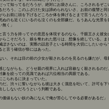
だって知ってるだろうが、絶対にお袋さんに、ころされるぞこ
るだろう。このふざけた女は諦められないさ、お前の復讐と同
がらお前に頭を下げるどころか体を捧げるとまで言うんだろう
死ぬのも近くにいるのも泣くのも全部嫌だ。もうあんな光景を
い無く」
言う力を持ってその意思を体現するのなら、千眼王さえ彼女
らこそだろう、娘を奪われた怒りは、想像を絶している。ま
滅ぼさないのは、実際の話息子といる時間を大切にしたいから
ると言う確信が祭にはあった。
い。それは目の前の少女が殺されるのを見るのも嫌だが、母
じながらも、どうせ親の視界に入れば容赦なく殺されるのだ
対象を絞っての見識であれば六位相当の異眼である。
にこられるに決まっていた。
だ。渋々に誓いながらも彼は大きく溜息を吐いて、許可を下
出ししないだろうという判断である。
の価値もない奴の為になんで俺が苦心してやる必要があるだ」