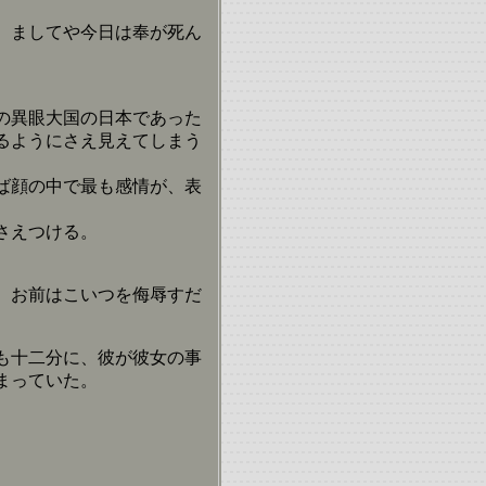
、ましてや今日は奉が死ん
の異眼大国の日本であった
るようにさえ見えてしまう
ば顔の中で最も感情が、表
さえつける。
、お前はこいつを侮辱すだ
も十二分に、彼が彼女の事
まっていた。