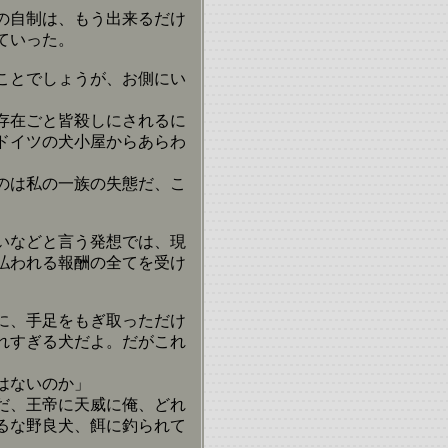
の自制は、もう出来るだけ
ていった。
ことでしょうが、お側にい
存在ごと皆殺しにされるに
ドイツの犬小屋からあらわ
のは私の一族の失態だ、こ
いなどと言う発想では、現
払われる報酬の全てを受け
に、手足をもぎ取っただけ
れすぎる犬だよ。だがこれ
はないのか」
だ、王帝に天威に俺、どれ
るな野良犬、餌に釣られて