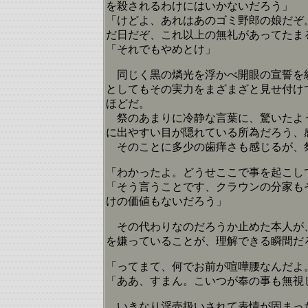
を殺されるわけにはいかないだろう」
「けどよ、あれはあのゴミ野郎の娘だぞ
だ日だぞ、これ以上の無礼があってたま
「それでもやめとけ」
同じく黒の燐光を浮かべ開眼の宣誓を紡
としてもその実力をまざまざと見せ付け
ほどだ。
祭のあまりに冷静な言葉に、驚いたよう
に出やすい目が隠れている所為だろう、
そのことに多少の歯痒さも感じるが、祭
「わかったよ。どうせここで事を起こし
「そう言うことです、クラウンの分家も
けの価値もないだろう」
その代わりなのだろうか止めた本人が、
を嫌っていることが、理解できる瞬間だ
「ってまて、何でお前が喧嘩腰なんだよ
「ああ、すまん。こいつが奉の事も無視
いきなり淫売扱いされて表情が固まっ