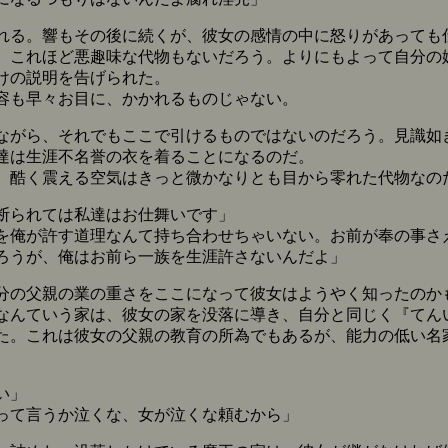
る。響もその後に続くが、彼女の感情の中に怒りがあっても
これほど悪趣味な代物もないだろう。よりにもよって自分の
けの説明を告げられた。
容も早々お目に、かかれるものじゃない。
がら、それでもここで引けるものではないのだろう。見識如
達は生涯不名誉の衣を着ることになるのだ。
酷く震える空気はきっと微かなりとも目から零れた代物なの
断られては私達はお仕舞いです」
を俺が許す道理なんて持ち合わせちゃいない。お前が奉の事さ
ろうが、俺はお前ら一族を生涯許さないんだよ」
の父親の業の重さをここになって彼女はようやく知ったのか
んていう家は、彼女の家を没落に導き、自分と同じく『てん
た。これは彼女の父親の教育の所為でもあるが、能力の低い名
い」
って言うか泣くな、女が泣くな頼むから」