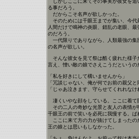
しかしここに来てその事実が彼女を追い
る事だろう。
だからこそ名声が欲しかった。
そのためには千眼王までが集い、今代最
人間だけで鳴神の炎眼、錯乱の老眼、最
のだろう。
一代限りでありながら、人類最強の集団
の名声が欲しい。
そんな彼女を見て祭は酷く疲れた様子だ
言え、憎い敵の娘でさえこうだというの
「私を好きにして構いませんから」
「冗談じゃない、俺が何でお前の親父と
「じゃあ泣きます、守らせてくれれなけ
凄くいやな顔をしている。ここに着て
その二人の奇妙な光景と友人の表情が明
千眼王の前で笑いを必死に我慢する。ば
ここに来て方の力が抜けてしまったのだ
王の娘とは思いもしなかった。
「ちょ、負けんなよ。お前って奴は本当