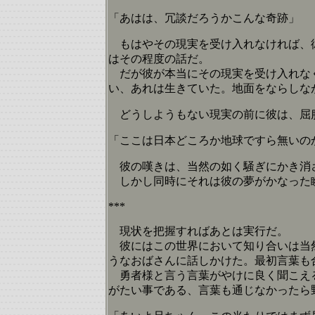
「あはは、冗談だろうかこんな奇跡」
もはやその現実を受け入れなければ、彼
はその程度の話だ。
だが彼が本当にその現実を受け入れなく
い、あれは生きていた。地面をならしな
どうしようもない現実の前に彼は、屈
「ここは日本どころか地球ですら無いの
彼の嘆きは、当然の如く騒ぎにかき消
しかし同時にそれは彼の夢がかなった瞬
***
現状を把握すればあとは実行だ。
彼にはこの世界において知り合いは当然
うなおばさんに話しかけた。最初言葉も
勇者様と言う言葉がやけに良く聞こえる
がたい事である、言葉も通じなかったら