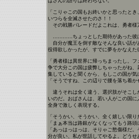
ばさんの語りは終わらない。
「こりゃこの国もお終いかと思ったとき
いつらを全滅させたのさ！！
その戦勝パレードだよこれは、勇者様万
…………ちょっとした期待があった彼
自分が魔王を倒す敵なそんな良い話があ
役得欲しかったが、すでに夢をかなえた
「勇者様は異世界に帰っちまったし。フ
争で大分この国は疲弊しちゃったがね、
集していると聞くから、もしこの国が気
「そうですね、この辺りで腰を落ち着か
違うそれは全く違う、選択肢がそこしか
いのだ。おばさんは、若い人がこの国に
全身で激しく表現する。
「そうかい、そうかい、全く嬉しい限り
「まぁ本当は路銀がなくなってもう路頭
「あっはっはっは、そりゃご愁傷様だ。
分が良い、私が世話してやるよ。どうせ