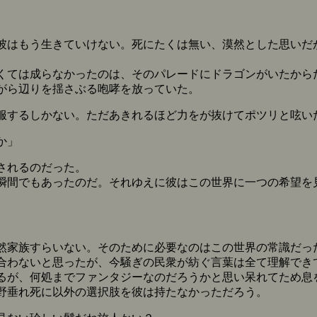
はもう生きていけない。死にたくは無い、漠然とした思いだ
ては成らなかったのは、そのパレードにドラゴンがいたから
がら辺りを揺さぶる咆哮を放っていた。
服するしかない。ただあきれるほど力をが抜けてポツリと呟い
か」
されるのだった。
間でもあったのだ。それゆえに彼はこの世界に一つの希望を
家族すらいない。そのために必要なのはこの世界の常識だっ
合わないと思ったが、今騒ぎの民衆が紡ぐ言葉は全て理解でき
が、何処までファンタジーなのだろうかと思い呆れてため息
野垂れ死に以外の選択肢を彼は持たなかっただろう。