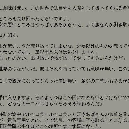
意味は無い。この世界では自分も人間として扱ってくれる希
ところを走り回ったぐらいですよ」
安の悪いところはやっぱりあるからねえ。よく服なんか剥ぎ取
ほど叩く。
銀が無いようだ売り払ってしまいな。必要以外のものを売って
かねないですし。筆記用具以外は処分しますか」
あったのかい。出世払いで私が払ってやっても良いんだけど」
界のつながりだ。彼はそれを持っていても意味が無い、この
まで親身になってもらった事は無い。多少の戸惑いもあるが
手に入りますよ。それより今はこの国になれないといけないで
ぇ。どうせカーニバルはもうそろそろ終わるんだ」
動の途中でルッコラ＝ルッコランと言うおばさんの名前を聞
が、貴族専用のとのことで結局この酒場に宿を取ることになる
王国学院の半年ほどこの場所ですごす事になった。