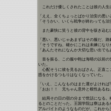
これだけ優しくされたことは彼の人生に
「ええ、全くちょっとばかり治安の悪い
「そうかい、いくら戦争が終わっても治
また豪快に笑うと彼の背中を咳き込む
「悪い、悪いじゃあまずはその服だ、路
「そうですね、確かにこれは未練になり
「あんたそれになんか大切な思い出でも
首を振る、この服や鞄は海晴の以前の世
いた。
心配そうに彼を見るおばさん、正直ここ
惑をかけるつもりはなくなっていた。
「いえ、こんなものはまた運がよければ
「おお！！ 兄ちゃん意外と根性あるね
結局その日の宿の分まで世話になる。移
るとのことだった。王国学院は寮はある
アルバイトのようなものだが、これから