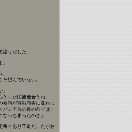
で語りだした。
よ」
う。
んぞ望んでいない。
か」
心とした民族連合とね。
の要請が宣戦布告に変わっ
スバンア族の長の前ではこ
になっちまったのさ」
定番であり王道だ。だがお