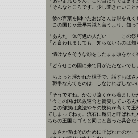
「あいよ兄ちゃん、この当たりではまず
「そんなところです。少し聞きたいこと
彼の言葉を聞いたおばさんは眼を丸く
この国じゃ最早常識と言うより、知っ
「あんた一体何処の人だい！！ この祭
「と言われましても、知らないものは知
情けなさそうな顔をしたまま頭をかく事
「どうせこの国に来て日がたたないでし
ちょっと浮かれた様子で、話すおばさ
戦争なんてものは、しなければしないほ
「そうですね。かなり遠くから着ました
「今この国は民族連合と衝突しているん
この部族は魔法やその技術が高くて王様
てしまってねぇ。流石に魔刃と呼ばれた
ちらの王国もゴミと同じと言った具合だ
まさか僕はそのために呼ばれたのか、一