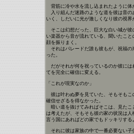
背筋に冷や水を流し込まれたように体
入り組んだ迷路のような道を彼は音のあ
いく、しだいに光が激しくなり彼の視界
そこは幻想だった、巨大な白い城が彼の
い楽器から音が流れている、聞いたこと
顔を振りまく。
それはパレードだ誰も彼もが、祝福の声
った。
だがそれが何を祝っているのか彼にはわ
てを完全に確信に変える。
「これが現実なのか」
彼は叶わぬ夢を見ていた、そもそもこの
確信せざるを得なかった。
暗い道を抜けてみればそこは、見たこと
は考えたが、そもそも彼の家の状況は人
言う国にあればどの家でもドッキリする
それに彼は家族の中で一番必要ない子