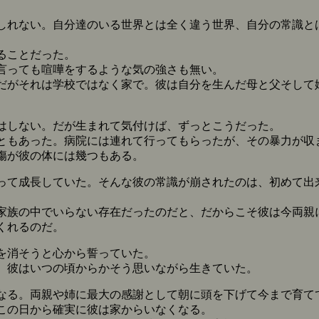
れない。自分達のいる世界とは全く違う世界、自分の常識と
ることだった。
言っても喧嘩をするような気の強さも無い。
がそれは学校ではなく家で。彼は自分を生んだ母と父そして
はしない。だが生まれて気付けば、ずっとこうだった。
もあった。病院には連れて行ってもらったが、その暴力が収
傷が彼の体には幾つもある。
て成長していた。そんな彼の常識が崩されたのは、初めて出
族の中でいらない存在だったのだと、だからこそ彼は今両親
くれるのだ。
を消そうと心から誓っていた。
、彼はいつの頃からかそう思いながら生きていた。
る。両親や姉に最大の感謝として朝に頭を下げて今まで育て
この日から確実に彼は家からいなくなる。