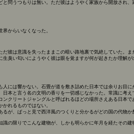
と問うつもりは無い。ただ彼はようやく家族から開放され、
世界からいなくなった。
だ彼は意識を失ったままこの暗い路地裏で気絶していた。ま
に生臭い匂いにようやく彼は眼を覚ますが何が起きたか理解が
人には響かない。石畳が道を敷き詰めた日本では余りお目に
、日本と言う名の文明の香りを一切感じなかった。常識に考え
コンクリートジャングルと呼ばれるほどの場所さえある日本で
かかれるものではない。
るが、ぱっと見で西洋風のつくりと分かるがどの国の代物か
識の限りでこんな建物が、しかも明らかに年月を経たその建