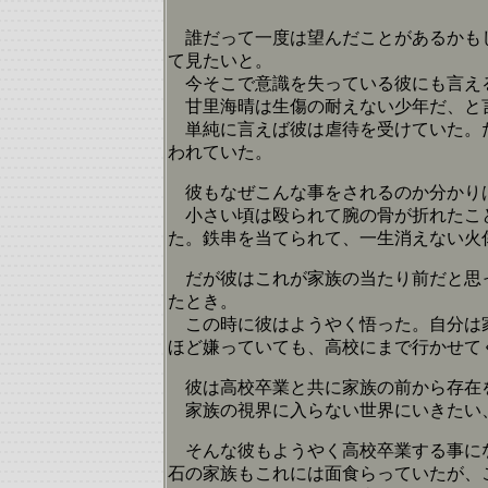
誰だって一度は望んだことがあるかもし
て見たいと。
今そこで意識を失っている彼にも言え
甘里海晴は生傷の耐えない少年だ、と
単純に言えば彼は虐待を受けていた。だ
われていた。
彼もなぜこんな事をされるのか分かり
小さい頃は殴られて腕の骨が折れたこと
た。鉄串を当てられて、一生消えない火
だが彼はこれが家族の当たり前だと思っ
たとき。
この時に彼はようやく悟った。自分は家
ほど嫌っていても、高校にまで行かせて
彼は高校卒業と共に家族の前から存在
家族の視界に入らない世界にいきたい
そんな彼もようやく高校卒業する事にな
石の家族もこれには面食らっていたが、