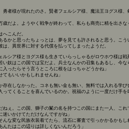
、勇者様が現れたのさ。賢者フェルシア様、魔法王ヨグス様、
歳だよ。ようやく戦争が終わって、私らも商売に精を出さな
はへこんだ。
るかと思ったちょっとは、夢を見ても許されると思う。こう
彼は、異世界に対する代償を払ってしまったようだ。
ェルシア様とヨグス様も生きていらっしゃるがロウホウ様は戦
若い奴はこの国では宝だよ。兵士なんかの召集もあるし、今な
に入ったらそう言うところに根をはっちゃどうかね」
せてもいいかもしれませんね」
存在しなかった。コネも無い金も無い、無料では入れる学び
入ってくることを喜んでいるのか。祝福のように一度だけ手を
だねぇ。この国、獅子の鬣の名を持つこの国にまた一人、これ
に迷いかけてただけなんですがね」
そんな変な民族衣装着てたら、流石に審査で引っかかるかもし
あんたはこの辺りは詳しくないんだろう」