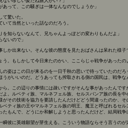
見ない珍しい髪だね旅人かい？」
があって、この騒ぎは一体なんなのでしょうか」
して驚いた。
ていて当然といった話なのだろう。
りを知らないなんて、兄ちゃんよっぽどの変わりもんだよ」
らないので」
しか出来ない。そんな彼の態度を見たおばさんは呆れた様子
ょう。もしかして今日来たのかい、ここらじゃ戦争があったの
んの姿はこの日が来るのを一日千秋の思いで待っていたのだろ
うがいいのだ。どうあっても搾取される側の国民は、戦争な
から。この辺りの事情には疎いですがそんな事があったんです
だよ。ルベティ族、マルネフェル族、セルスバンア族の長を中
がその技術を協力を要請したんだけどどう間違ったのか、そ
ルベティ族の王やマルネフェル族の明王、魔王と呼ばれるセル
ったもんで、どうにか和解しようと思ったんだけど、結局戦争
瞬彼に英雄願望が芽生える。こういう物語ならそう言うのが