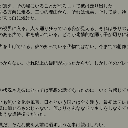
が震え、その場にいることが恐ろしくて彼は走り出した。
る方向に走る。二つの理由から、それは現実、そして夢、ゆ
が真っ白に焼けた。
視界に入る。人々踊り狂っている姿が見える、それは祭りの
のある声で、歌を紡いでいる。どこか扇情的な踊り子が辺りに
を上げている。彼の知っている代物ではない、今までの想像
からない。それ以上の疑問があったからだ、しかしそのパレ
状況さえ彼にとっては夢想の話であったのに、いくら感じて
も無い文化や風習。日本という国とは全く違う、最初はテレ
様に晒せるものじゃない、何よりそんななドッキリをしなくて
ような虐待振りだった。
供だ。そんな彼を人前に晒すような事は親はしない。