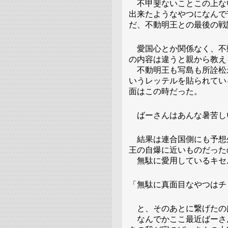
不甲斐ないことこの上な
出来たようなやつになんで
だ、不動明王との最後の戦
愛国心とか関係なく、不
の内容は違うと親から教え
不動明王も写島も所詮松
いうレッテルを貼られてい
面はこの時だった。
ばーさんはあんな暑苦し
結果は連合国側にも予想
王の自爆に近いものだった
無駄に愛用しているキセ
「無駄に真面目なやつはチ
と、そのあとに繋げたの
なんでかここ最近ばーさ