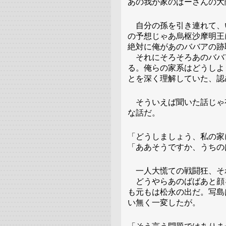
あの我が家のばーさんの大
自分の孫を引き連れて、
の予想じゃあ烏枢沙摩明王
絶対に俺があのババアの跡
それにそろそろあのババ
る。俺らの家系はどうしよ
とを深く理解していた、認
そういえば聞いた話じゃ
な話だ。
「どうしましょう、私の家
「ああそうですか、うちの
一人大慌ての戦闘狂、そ
どうやらあのばばあと顔
も元もは松永の出だ。写島
い無く一変したが。